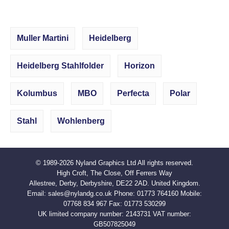
Muller Martini
Heidelberg
Heidelberg Stahlfolder
Horizon
Kolumbus
MBO
Perfecta
Polar
Stahl
Wohlenberg
© 1989-2026
Nyland Graphics Ltd
All rights reserved.
High Croft, The Close, Off Ferrers Way
Allestree, Derby, Derbyshire, DE22 2AD. United Kingdom.
Email:
sales@nylandg.co.uk
Phone:
01773 764160
Mobile:
07768 834 967
Fax:
01773 530299
UK limited company number: 2143731 VAT number:
GB507825049