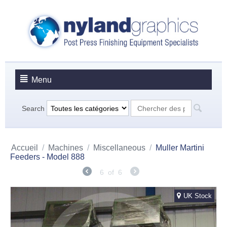
Menu
Search
Accueil
/
Machines
/
Miscellaneous
/
Muller Martini
Feeders - Model 888
6
of
6
UK Stock