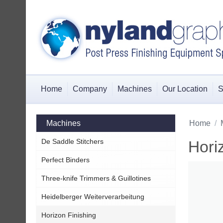
Home
Company
Machines
Our Location
S
Machines
Home
/
De Saddle Stitchers
Hori
Perfect Binders
Three-knife Trimmers & Guillotines
Heidelberger Weiterverarbeitung
Horizon Finishing