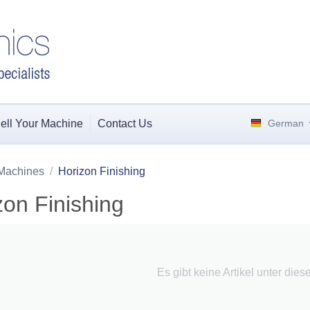
ell Your Machine
Contact Us
German
Machines
/
Horizon Finishing
zon Finishing
Es gibt keine Artikel unter dies