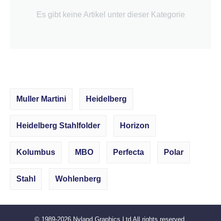
Es gibt keine Artikel unter dieser Kategorie
Muller Martini
Heidelberg
Heidelberg Stahlfolder
Horizon
Kolumbus
MBO
Perfecta
Polar
Stahl
Wohlenberg
© 1989-2026
Nyland Graphics Ltd
All rights reserved.