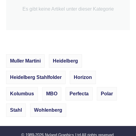
Es gibt keine Artikel unter dieser Kategorie
Muller Martini
Heidelberg
Heidelberg Stahlfolder
Horizon
Kolumbus
MBO
Perfecta
Polar
Stahl
Wohlenberg
© 1989-2026
Nyland Graphics Ltd
All rights reserved.