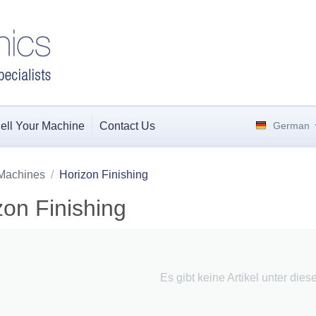
ell Your Machine
Contact Us
German
Machines
/
Horizon Finishing
zon Finishing
Es gibt keine Artikel unter dies