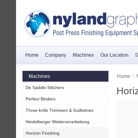
Home
Company
Machines
Our Location
S
Machines
Home
/
De Saddle Stitchers
Hori
Perfect Binders
Three-knife Trimmers & Guillotines
Heidelberger Weiterverarbeitung
Horizon Finishing