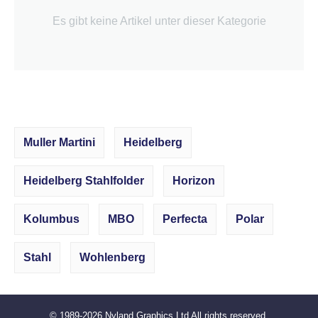
Es gibt keine Artikel unter dieser Kategorie
Muller Martini
Heidelberg
Heidelberg Stahlfolder
Horizon
Kolumbus
MBO
Perfecta
Polar
Stahl
Wohlenberg
© 1989-2026
Nyland Graphics Ltd
All rights reserved.