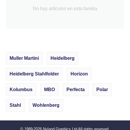
No hay artículos en esta familia
Muller Martini
Heidelberg
Heidelberg Stahlfolder
Horizon
Kolumbus
MBO
Perfecta
Polar
Stahl
Wohlenberg
© 1989-2026
Nyland Graphics Ltd
All rights reserved.